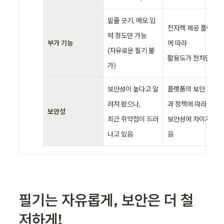
밑줄 긋기, 메모 입
전자책 제공 플랫폼
력 정도만 가능

부가 기능
에 따라

(자유로운 필기 불
활용도가 천차만별
가)
보안성이 높다고 알
플랫폼의 보안 기술
려져 왔으나,

과 정책에 따라

보안성
최근 취약점이 드러
보안성에 차이가 있
나고 있음
음
필기는 자유롭게, 보안은 더 철
저하게!
