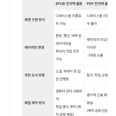
ㅤ
EPUB 전자책 출판
PDF 전자책 출판
디바이스별 리플로
디바이스별 리플로
화면 구현 방식
우 가능
우 불가
폰트, 행간, 여백 등 
제작자가 의도한 레
레이아웃을

레이아웃 변경
이아웃

독자가 직접 조작 
그대로 노출
가능
소설, 에세이 등 일
추천 도서 유형
잡지, 학습 교재 등
반 단행본
컴퓨터 언어 사용하
종이책 인쇄 파일과 
여

파일 제작 방식
동일

파일 별도 제작 (제
(제작 공정 단순)
작 공정 복잡)